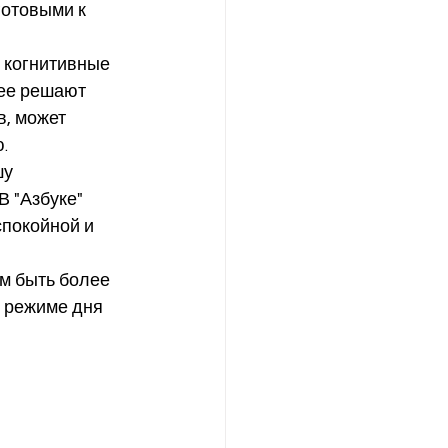
отовыми к 
 когнитивные 
ее решают 
, может 
.
у 
 "Азбуке" 
спокойной и 
м быть более 
 режиме дня 