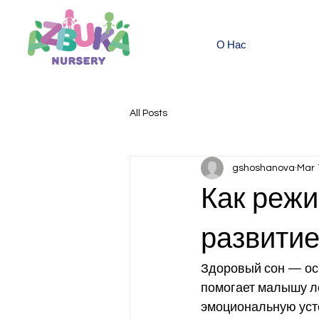
О Нас
All Posts
gshoshanova
Mar 
Как режи
развитие
Здоровый сон — осн
помогает малышу ле
эмоциональную усто