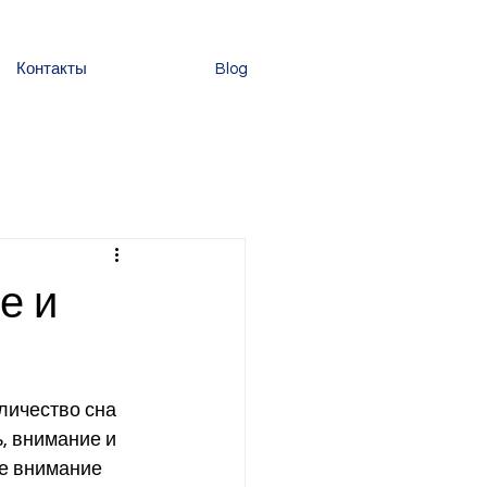
Контакты
Blog
е и
личество сна 
, внимание и 
е внимание 