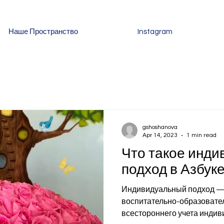
Наше Пространство
Instagram
gshoshanova
Apr 14, 2023
1 min read
Что такое инд
подход в Азбук
Индивидуальный подход — 
воспитательно-образовател
всестороннего учета индив