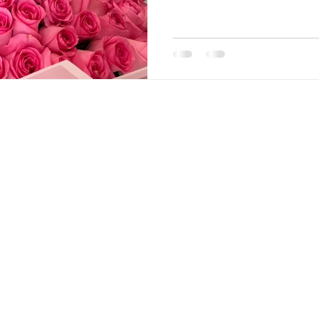
Оставьте Заявку
Имя
Фам
nara - Dubai
Эл. адрес
Тел
Оставьте нам сообщение...