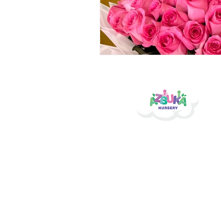
Azbuka Nursery
Address: Road 35B - Al Ma
Email:
info@azbuka.ae
Tel.:
+971 58 565 36 33